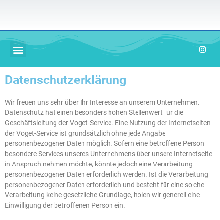
Zum
Inhalt
springen
Menü
I
n
s
t
a
Datenschutzerklärung
g
r
a
Wir freuen uns sehr über Ihr Interesse an unserem Unternehmen.
m
Datenschutz hat einen besonders hohen Stellenwert für die
Geschäftsleitung der Voget-Service. Eine Nutzung der Internetseiten
der Voget-Service ist grundsätzlich ohne jede Angabe
personenbezogener Daten möglich. Sofern eine betroffene Person
besondere Services unseres Unternehmens über unsere Internetseite
in Anspruch nehmen möchte, könnte jedoch eine Verarbeitung
personenbezogener Daten erforderlich werden. Ist die Verarbeitung
personenbezogener Daten erforderlich und besteht für eine solche
Verarbeitung keine gesetzliche Grundlage, holen wir generell eine
Einwilligung der betroffenen Person ein.